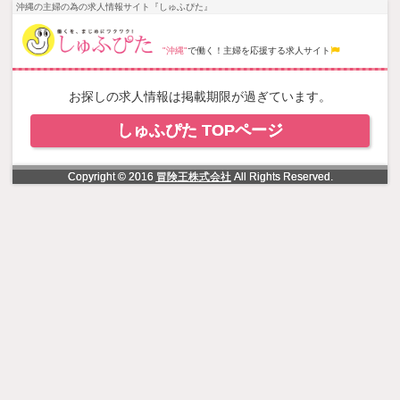
NowLoading
沖縄の主婦の為の求人情報サイト『しゅふぴた』
"沖縄"
で働く！主婦を応援する求人サイト
お探しの求人情報は掲載期限が過ぎています。
しゅふぴた TOPページ
Copyright © 2016
冒険王株式会社
All Rights Reserved.