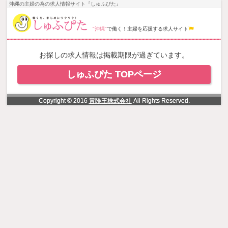
NowLoading
沖縄の主婦の為の求人情報サイト『しゅふぴた』
"沖縄"
で働く！主婦を応援する求人サイト
お探しの求人情報は掲載期限が過ぎています。
しゅふぴた TOPページ
Copyright © 2016
冒険王株式会社
All Rights Reserved.