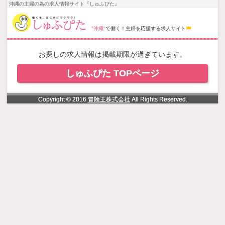
NowLoading
沖縄の主婦の為の求人情報サイト『しゅふぴた』
"沖縄"
で働く！主婦を応援する求人サイト
お探しの求人情報は掲載期限が過ぎています。
しゅふぴた TOPページ
Copyright © 2016
冒険王株式会社
All Rights Reserved.