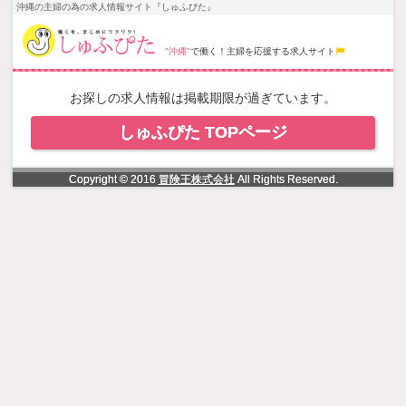
NowLoading
沖縄の主婦の為の求人情報サイト『しゅふぴた』
"沖縄"
で働く！主婦を応援する求人サイト
お探しの求人情報は掲載期限が過ぎています。
しゅふぴた TOPページ
Copyright © 2016
冒険王株式会社
All Rights Reserved.