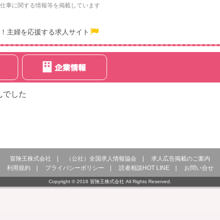
仕事に関する情報等を掲載しています
！主婦を応援する求人サイト
んでした
冒険王株式会社
|
（公社）全国求人情報協会
|
求人広告掲載のご案内
利用規約
|
プライバシーポリシー
|
読者相談HOT LINE
|
お問い合せ
Copyright © 2016 冒険王株式会社 All Rights Reserved.