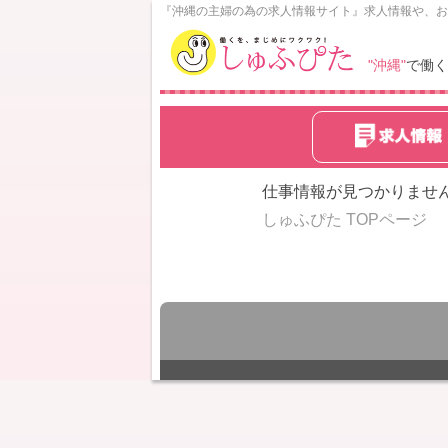
N
『沖縄の主婦の為の求人情報サイト』求人情報や、お
o
w
"沖縄"
で働く
L
o
a
d
i
n
仕事情報が見つかりませ
g
しゅふぴた TOPページ