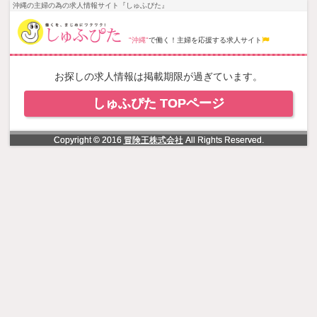
NowLoading
沖縄の主婦の為の求人情報サイト『しゅふぴた』
"沖縄"
で働く！主婦を応援する求人サイト
お探しの求人情報は掲載期限が過ぎています。
しゅふぴた TOPページ
Copyright © 2016
冒険王株式会社
All Rights Reserved.