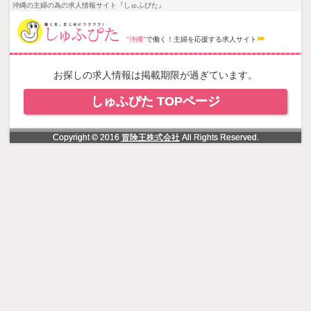
NowLoading
沖縄の主婦の為の求人情報サイト『しゅふぴた』
"沖縄"
で働く！主婦を応援する求人サイト
お探しの求人情報は掲載期限が過ぎています。
しゅふぴた TOPページ
Copyright © 2016
冒険王株式会社
All Rights Reserved.