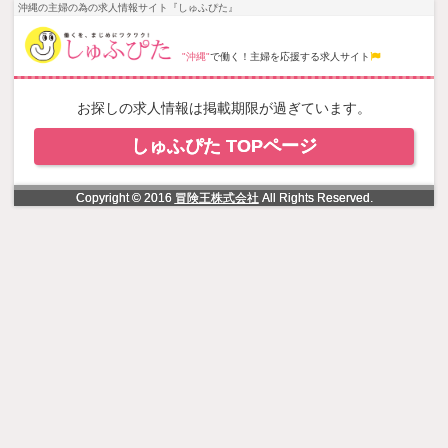
NowLoading
沖縄の主婦の為の求人情報サイト『しゅふぴた』
"沖縄"
で働く！主婦を応援する求人サイト
お探しの求人情報は掲載期限が過ぎています。
しゅふぴた TOPページ
Copyright © 2016
冒険王株式会社
All Rights Reserved.