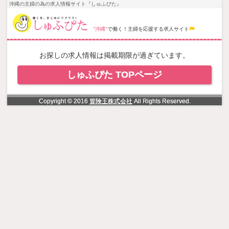
NowLoading
沖縄の主婦の為の求人情報サイト『しゅふぴた』
"沖縄"
で働く！主婦を応援する求人サイト
お探しの求人情報は掲載期限が過ぎています。
しゅふぴた TOPページ
Copyright © 2016
冒険王株式会社
All Rights Reserved.