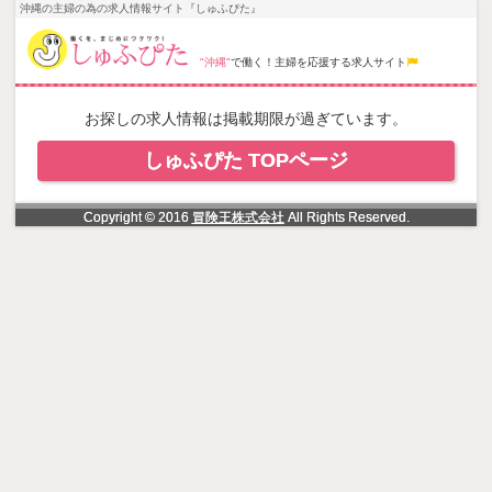
NowLoading
沖縄の主婦の為の求人情報サイト『しゅふぴた』
"沖縄"
で働く！主婦を応援する求人サイト
お探しの求人情報は掲載期限が過ぎています。
しゅふぴた TOPページ
Copyright © 2016
冒険王株式会社
All Rights Reserved.