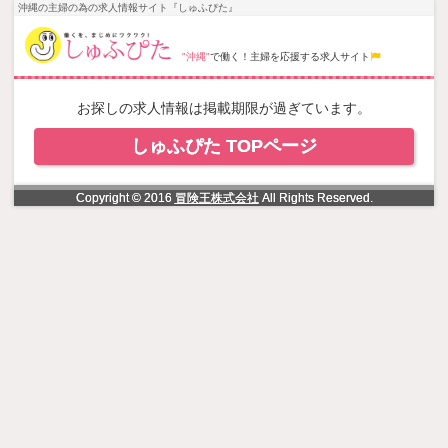
NowLoading
沖縄の主婦の為の求人情報サイト『しゅふぴた』
"沖縄"
で働く！主婦を応援する求人サイト
お探しの求人情報は掲載期限が過ぎています。
しゅふぴた TOPページ
Copyright © 2016
冒険王株式会社
All Rights Reserved.