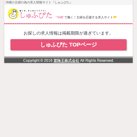
NowLoading
沖縄の主婦の為の求人情報サイト『しゅふぴた』
"沖縄"
で働く！主婦を応援する求人サイト
お探しの求人情報は掲載期限が過ぎています。
しゅふぴた TOPページ
Copyright © 2016
冒険王株式会社
All Rights Reserved.