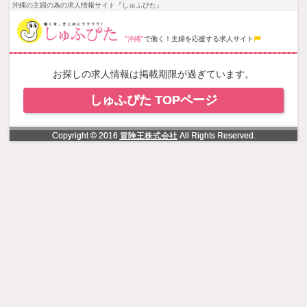
NowLoading
沖縄の主婦の為の求人情報サイト『しゅふぴた』
"沖縄"
で働く！主婦を応援する求人サイト
お探しの求人情報は掲載期限が過ぎています。
しゅふぴた TOPページ
Copyright © 2016
冒険王株式会社
All Rights Reserved.