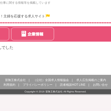
仕事に関する情報等を掲載しています
！主婦を応援する求人サイト
んでした
冒険王株式会社
|
（公社）全国求人情報協会
|
求人広告掲載のご案内
利用規約
|
プライバシーポリシー
|
読者相談HOT LINE
|
お問い合せ
Copyright © 2016 冒険王株式会社 All Rights Reserved.