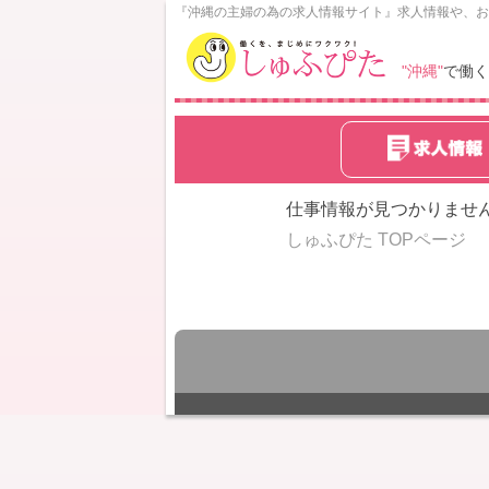
N
『沖縄の主婦の為の求人情報サイト』求人情報や、お
o
w
"沖縄"
で働く
L
o
a
d
i
n
仕事情報が見つかりませ
g
しゅふぴた TOPページ