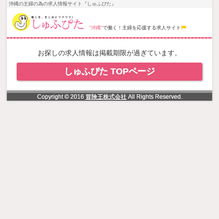
NowLoading
沖縄の主婦の為の求人情報サイト『しゅふぴた』
"沖縄"
で働く！主婦を応援する求人サイト
お探しの求人情報は掲載期限が過ぎています。
しゅふぴた TOPページ
Copyright © 2016
冒険王株式会社
All Rights Reserved.