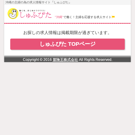
NowLoading
沖縄の主婦の為の求人情報サイト『しゅふぴた』
"沖縄"
で働く！主婦を応援する求人サイト
お探しの求人情報は掲載期限が過ぎています。
しゅふぴた TOPページ
Copyright © 2016
冒険王株式会社
All Rights Reserved.