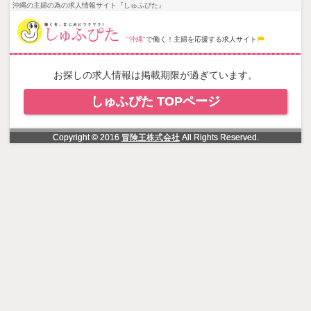
NowLoading
沖縄の主婦の為の求人情報サイト『しゅふぴた』
"沖縄"
で働く！主婦を応援する求人サイト
お探しの求人情報は掲載期限が過ぎています。
しゅふぴた TOPページ
Copyright © 2016
冒険王株式会社
All Rights Reserved.