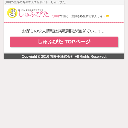
NowLoading
沖縄の主婦の為の求人情報サイト『しゅふぴた』
"沖縄"
で働く！主婦を応援する求人サイト
お探しの求人情報は掲載期限が過ぎています。
しゅふぴた TOPページ
Copyright © 2016
冒険王株式会社
All Rights Reserved.