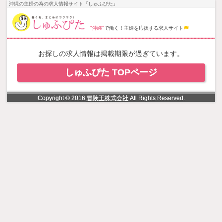
NowLoading
沖縄の主婦の為の求人情報サイト『しゅふぴた』
"沖縄"
で働く！主婦を応援する求人サイト
お探しの求人情報は掲載期限が過ぎています。
しゅふぴた TOPページ
Copyright © 2016
冒険王株式会社
All Rights Reserved.