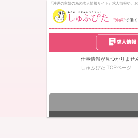
N
『沖縄の主婦の為の求人情報サイト』求人情報や、お
o
w
"沖縄"
で働く
L
o
a
d
i
n
仕事情報が見つかりませ
g
しゅふぴた TOPページ