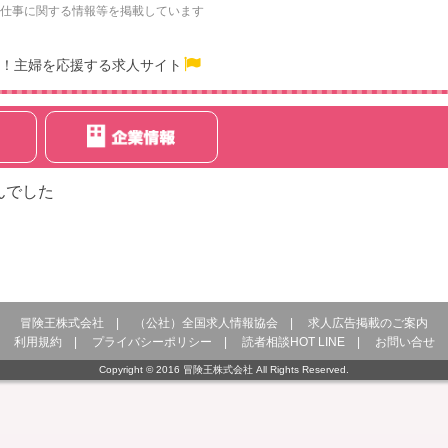
仕事に関する情報等を掲載しています
！主婦を応援する求人サイト
んでした
冒険王株式会社
|
（公社）全国求人情報協会
|
求人広告掲載のご案内
利用規約
|
プライバシーポリシー
|
読者相談HOT LINE
|
お問い合せ
Copyright © 2016 冒険王株式会社 All Rights Reserved.