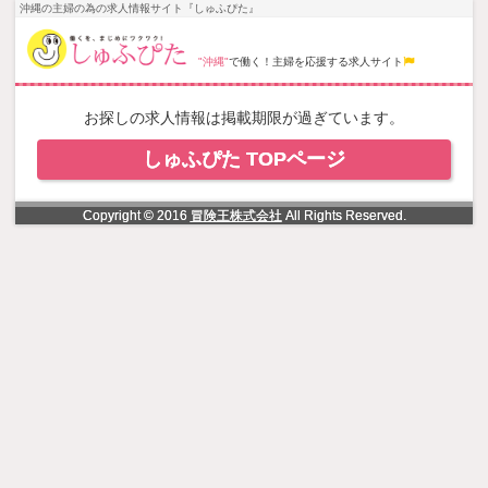
NowLoading
沖縄の主婦の為の求人情報サイト『しゅふぴた』
"沖縄"
で働く！主婦を応援する求人サイト
お探しの求人情報は掲載期限が過ぎています。
しゅふぴた TOPページ
Copyright © 2016
冒険王株式会社
All Rights Reserved.