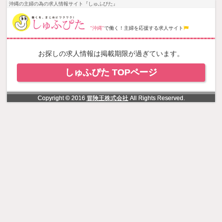
NowLoading
沖縄の主婦の為の求人情報サイト『しゅふぴた』
"沖縄"
で働く！主婦を応援する求人サイト
お探しの求人情報は掲載期限が過ぎています。
しゅふぴた TOPページ
Copyright © 2016
冒険王株式会社
All Rights Reserved.