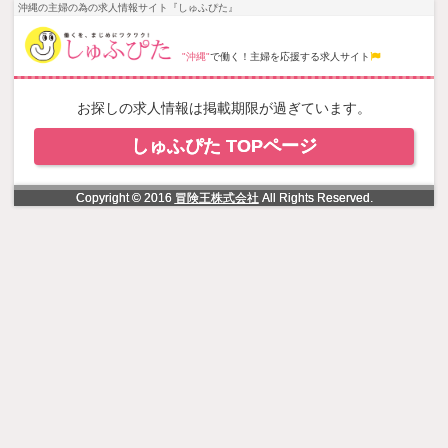
NowLoading
沖縄の主婦の為の求人情報サイト『しゅふぴた』
"沖縄"
で働く！主婦を応援する求人サイト
お探しの求人情報は掲載期限が過ぎています。
しゅふぴた TOPページ
Copyright © 2016
冒険王株式会社
All Rights Reserved.