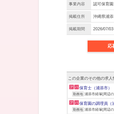
事業内容
認可保育園
掲載住所
沖縄県浦添市
掲載期間
2026/07/03
応
この企業のその他の求人
ア
パ
保育士（浦添市）
浦添市経塚[周辺の
勤務地
ア
パ
保育園の調理員（
浦添市経塚[周辺の
勤務地