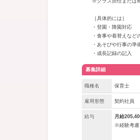
※クラス担任または
［具体的には］
・登園・降園対応
・食事や着替えなど
・あそびや行事の準
・成長記録の記入
募集詳細
職種名
保育士
雇用形態
契約社員
給与
月給205,4
※経験考慮