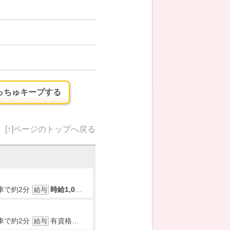
っちゅキープする
[↑]ページのトップへ戻る
車で約2分
時給1,023円～
※経験考慮し、スタート給与決定
給与
時間
車で約2分
有資格者/
時給1,070円～
無資格者/
時給1,023円～
[月収例
給与