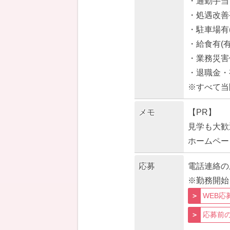
・通勤手当
・処遇改善
・駐車場有(
・給食有(有
・業務災害
・退職金・
※すべて当
メモ
【PR】
見学も大歓
ホームペー
応募
電話連絡の
※勤務開始
WEB応
応募前