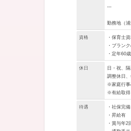
---
勤務地（浦
資格
・保育士資
・ブランク
・定年60歳
休日
日・祝、隔
調整休日、
※家庭行事
※有給取得
待遇
・社保完備
・昇給有
・賞与年2