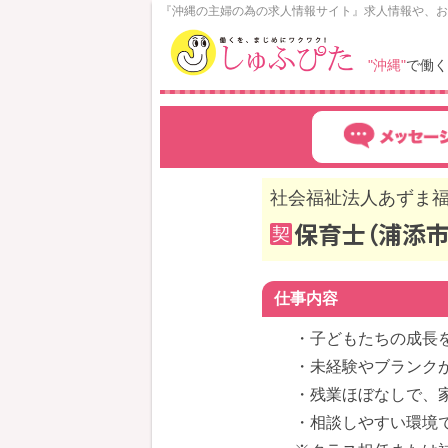
N
『沖縄の主婦の為の求人情報サイト』求人情報や、お
o
w
"沖縄"
で働く
L
o
a
d
i
n
社会福祉法人あずま福
g
保育士（浦添市
契
仕事内容
・子どもたちの成長
・未経験やブランク
・残業ほぼなしで、
・相談しやすい環境