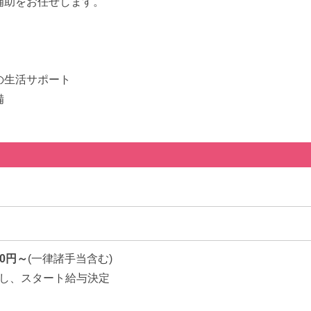
補助をお任せします。
の生活サポート
備
00円～
(一律諸手当含む)
し、スタート給与決定