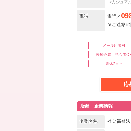
>カジュア
09
電話
電話／
※ご連絡の
メール応募可
未経験者・初心者O
週休2日～
応
店舗・企業情報
企業名称
社会福祉法