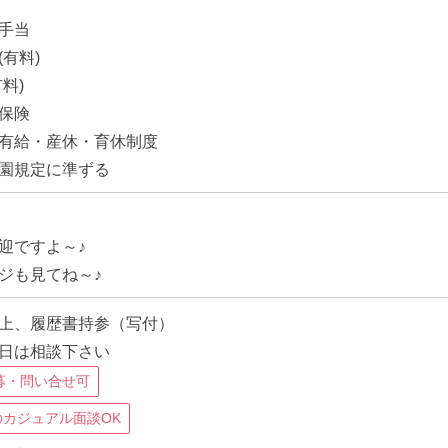
手当
有料)
料)
保険
有給・産休・育休制度
園規定に準ずる
迎ですよ～♪
ジも見てね～♪
上、履歴書持参（写付）
日は相談下さい
募・問い合せ可
のカジュアル面談OK