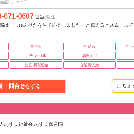
ル面談について
8-871-0607
担当/東江
際は「しゅふぴたを見て応募しました」と伝えるとスムーズで
賞与有
昇給有
フル
K
ブランクOK
学歴不問
社会保険完備
交通費支給
募・問合せをする
ちょ
人あずま福祉会 あずま保育園