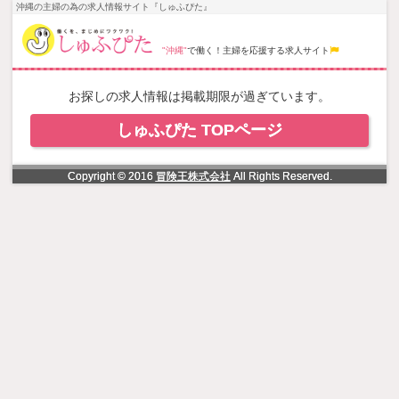
NowLoading
沖縄の主婦の為の求人情報サイト『しゅふぴた』
"沖縄"
で働く！主婦を応援する求人サイト
お探しの求人情報は掲載期限が過ぎています。
しゅふぴた TOPページ
Copyright © 2016
冒険王株式会社
All Rights Reserved.