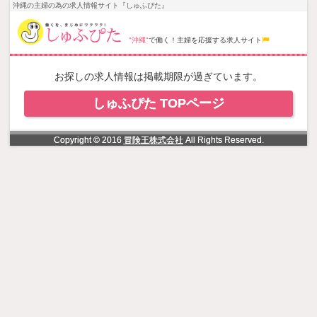
NowLoading
沖縄の主婦の為の求人情報サイト『しゅふぴた』
"沖縄"
で働く！主婦を応援する求人サイト
お探しの求人情報は掲載期限が過ぎています。
しゅふぴた TOPページ
Copyright © 2016
冒険王株式会社
All Rights Reserved.