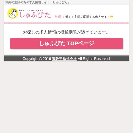
NowLoading
沖縄の主婦の為の求人情報サイト『しゅふぴた』
"沖縄"
で働く！主婦を応援する求人サイト
お探しの求人情報は掲載期限が過ぎています。
しゅふぴた TOPページ
Copyright © 2016
冒険王株式会社
All Rights Reserved.