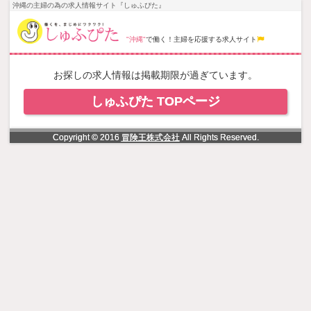
NowLoading
沖縄の主婦の為の求人情報サイト『しゅふぴた』
"沖縄"
で働く！主婦を応援する求人サイト
お探しの求人情報は掲載期限が過ぎています。
しゅふぴた TOPページ
Copyright © 2016
冒険王株式会社
All Rights Reserved.