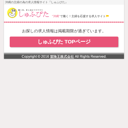
NowLoading
沖縄の主婦の為の求人情報サイト『しゅふぴた』
"沖縄"
で働く！主婦を応援する求人サイト
お探しの求人情報は掲載期限が過ぎています。
しゅふぴた TOPページ
Copyright © 2016
冒険王株式会社
All Rights Reserved.