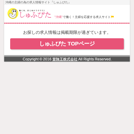
NowLoading
沖縄の主婦の為の求人情報サイト『しゅふぴた』
"沖縄"
で働く！主婦を応援する求人サイト
お探しの求人情報は掲載期限が過ぎています。
しゅふぴた TOPページ
Copyright © 2016
冒険王株式会社
All Rights Reserved.