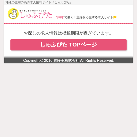
NowLoading
沖縄の主婦の為の求人情報サイト『しゅふぴた』
"沖縄"
で働く！主婦を応援する求人サイト
お探しの求人情報は掲載期限が過ぎています。
しゅふぴた TOPページ
Copyright © 2016
冒険王株式会社
All Rights Reserved.