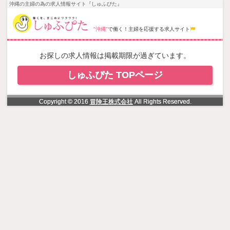
NowLoading
沖縄の主婦の為の求人情報サイト『しゅふぴた』
"沖縄"
で働く！主婦を応援する求人サイト
お探しの求人情報は掲載期限が過ぎています。
しゅふぴた TOPページ
Copyright © 2016
冒険王株式会社
All Rights Reserved.