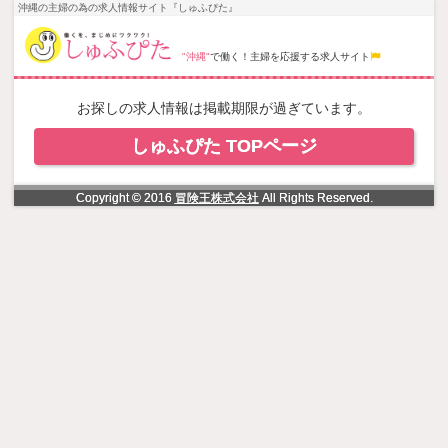
NowLoading
沖縄の主婦の為の求人情報サイト『しゅふぴた』
"沖縄"
で働く！主婦を応援する求人サイト
お探しの求人情報は掲載期限が過ぎています。
しゅふぴた TOPページ
Copyright © 2016
冒険王株式会社
All Rights Reserved.