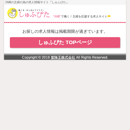
NowLoading
沖縄の主婦の為の求人情報サイト『しゅふぴた』
"沖縄"
で働く！主婦を応援する求人サイト
お探しの求人情報は掲載期限が過ぎています。
しゅふぴた TOPページ
Copyright © 2016
冒険王株式会社
All Rights Reserved.