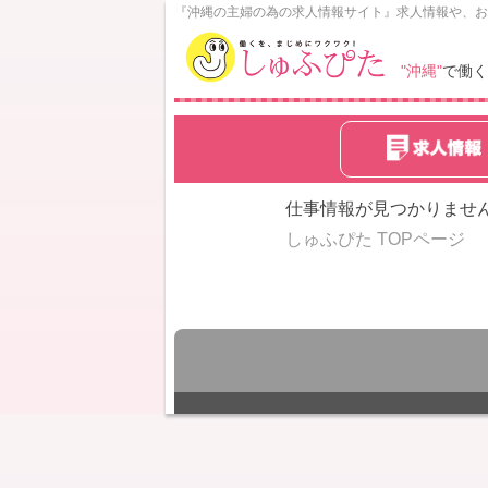
N
『沖縄の主婦の為の求人情報サイト』求人情報や、お
o
w
"沖縄"
で働く
L
o
a
d
i
n
仕事情報が見つかりませ
g
しゅふぴた TOPページ