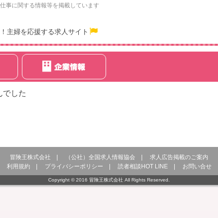
仕事に関する情報等を掲載しています
！主婦を応援する求人サイト
んでした
冒険王株式会社
|
（公社）全国求人情報協会
|
求人広告掲載のご案内
利用規約
|
プライバシーポリシー
|
読者相談HOT LINE
|
お問い合せ
Copyright © 2016 冒険王株式会社 All Rights Reserved.