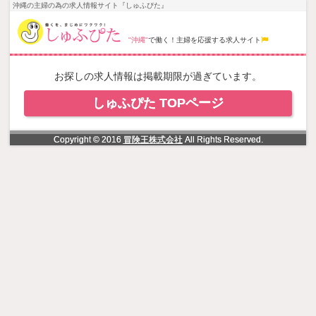
NowLoading
沖縄の主婦の為の求人情報サイト『しゅふぴた』
"沖縄"
で働く！主婦を応援する求人サイト
お探しの求人情報は掲載期限が過ぎています。
しゅふぴた TOPページ
Copyright © 2016
冒険王株式会社
All Rights Reserved.