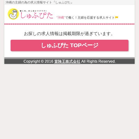
NowLoading
沖縄の主婦の為の求人情報サイト『しゅふぴた』
"沖縄"
で働く！主婦を応援する求人サイト
お探しの求人情報は掲載期限が過ぎています。
しゅふぴた TOPページ
Copyright © 2016
冒険王株式会社
All Rights Reserved.