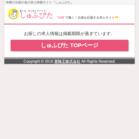
NowLoading
沖縄の主婦の為の求人情報サイト『しゅふぴた』
"沖縄"
で働く！主婦を応援する求人サイト
お探しの求人情報は掲載期限が過ぎています。
しゅふぴた TOPページ
Copyright © 2016
冒険王株式会社
All Rights Reserved.