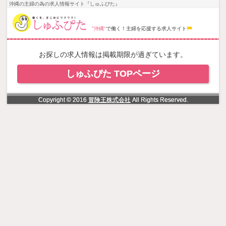
NowLoading
沖縄の主婦の為の求人情報サイト『しゅふぴた』
"沖縄"
で働く！主婦を応援する求人サイト
お探しの求人情報は掲載期限が過ぎています。
しゅふぴた TOPページ
Copyright © 2016
冒険王株式会社
All Rights Reserved.