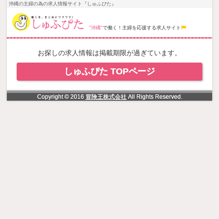
NowLoading
沖縄の主婦の為の求人情報サイト『しゅふぴた』
"沖縄"
で働く！主婦を応援する求人サイト
お探しの求人情報は掲載期限が過ぎています。
しゅふぴた TOPページ
Copyright © 2016
冒険王株式会社
All Rights Reserved.