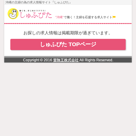
NowLoading
沖縄の主婦の為の求人情報サイト『しゅふぴた』
"沖縄"
で働く！主婦を応援する求人サイト
お探しの求人情報は掲載期限が過ぎています。
しゅふぴた TOPページ
Copyright © 2016
冒険王株式会社
All Rights Reserved.