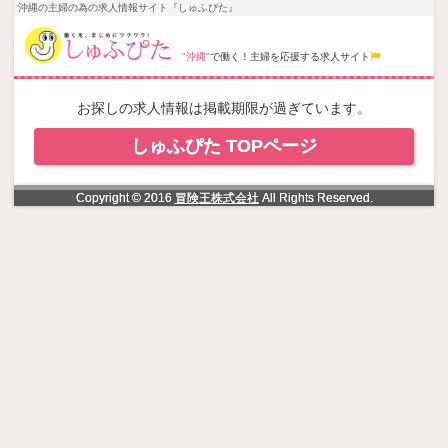
NowLoading
沖縄の主婦の為の求人情報サイト『しゅふぴた』
"沖縄"
で働く！主婦を応援する求人サイト
お探しの求人情報は掲載期限が過ぎています。
しゅふぴた TOPページ
Copyright © 2016
冒険王株式会社
All Rights Reserved.