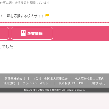
仕事に関する情報等を掲載しています
！主婦を応援する求人サイト
んでした
冒険王株式会社
|
（公社）全国求人情報協会
|
求人広告掲載のご案内
利用規約
|
プライバシーポリシー
|
読者相談HOT LINE
|
お問い合せ
Copyright © 2016 冒険王株式会社 All Rights Reserved.