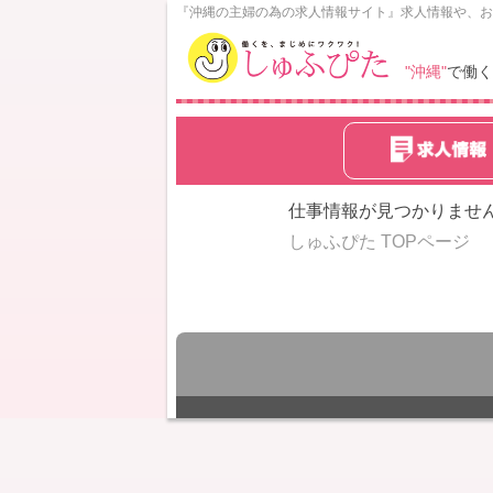
N
『沖縄の主婦の為の求人情報サイト』求人情報や、お
o
w
"沖縄"
で働く
L
o
a
d
i
n
仕事情報が見つかりませ
g
しゅふぴた TOPページ