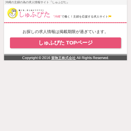
NowLoading
沖縄の主婦の為の求人情報サイト『しゅふぴた』
"沖縄"
で働く！主婦を応援する求人サイト
お探しの求人情報は掲載期限が過ぎています。
しゅふぴた TOPページ
Copyright © 2016
冒険王株式会社
All Rights Reserved.