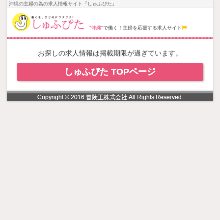
NowLoading
沖縄の主婦の為の求人情報サイト『しゅふぴた』
"沖縄"
で働く！主婦を応援する求人サイト
お探しの求人情報は掲載期限が過ぎています。
しゅふぴた TOPページ
Copyright © 2016
冒険王株式会社
All Rights Reserved.