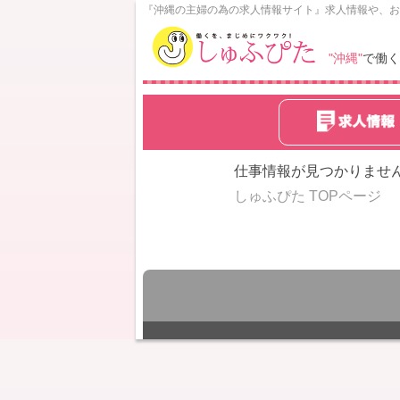
N
『沖縄の主婦の為の求人情報サイト』求人情報や、お
o
w
"沖縄"
で働く
L
o
a
d
i
n
仕事情報が見つかりませ
g
しゅふぴた TOPページ