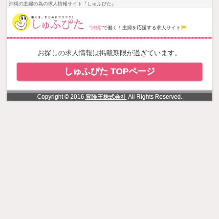
NowLoading
沖縄の主婦の為の求人情報サイト『しゅふぴた』
"沖縄"
で働く！主婦を応援する求人サイト
お探しの求人情報は掲載期限が過ぎています。
しゅふぴた TOPページ
Copyright © 2016
冒険王株式会社
All Rights Reserved.