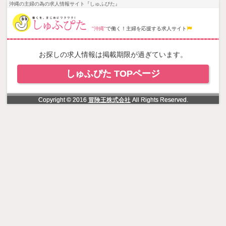
NowLoading
沖縄の主婦の為の求人情報サイト『しゅふぴた』
"沖縄"
で働く！主婦を応援する求人サイト
お探しの求人情報は掲載期限が過ぎています。
しゅふぴた TOPページ
Copyright © 2016
冒険王株式会社
All Rights Reserved.