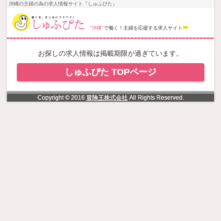
NowLoading
沖縄の主婦の為の求人情報サイト『しゅふぴた』
"沖縄"
で働く！主婦を応援する求人サイト
お探しの求人情報は掲載期限が過ぎています。
しゅふぴた TOPページ
Copyright © 2016
冒険王株式会社
All Rights Reserved.