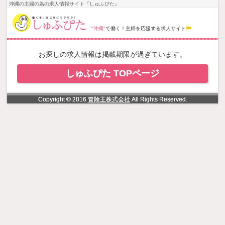
NowLoading
沖縄の主婦の為の求人情報サイト『しゅふぴた』
"沖縄"
で働く！主婦を応援する求人サイト
お探しの求人情報は掲載期限が過ぎています。
しゅふぴた TOPページ
Copyright © 2016
冒険王株式会社
All Rights Reserved.